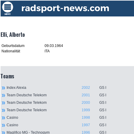
Elli, Alberto
Geburtsdatum
09.03.1964
Nationalität
ITA
Teams
Index Alexia
2002
GS I
Team Deutsche Telekom
2001
GS I
Team Deutsche Telekom
2000
GS I
Team Deutsche Telekom
1999
GS I
Casino
1998
GS I
Casino
1997
GS I
Maglifico MG - Technogym
1996
GS I