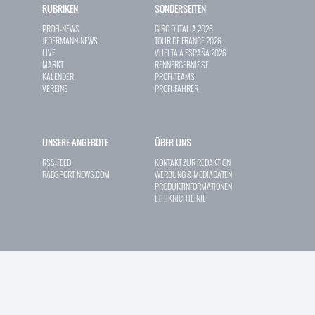
RUBRIKEN
SONDERSEITEN
PROFI-NEWS
GIRO D`ITALIA 2026
JEDERMANN-NEWS
TOUR DE FRANCE 2026
LIVE
VUELTA A ESPAÑA 2026
MARKT
RENNERGEBNISSE
KALENDER
PROFI-TEAMS
VEREINE
PROFI-FAHRER
UNSERE ANGEBOTE
ÜBER UNS
RSS-FEED
KONTAKT ZUR REDAKTION
RADSPORT-NEWS.COM
WERBUNG & MEDIADATEN
PRODUKTINFORMATIONEN
ETHIKRICHTLINIE