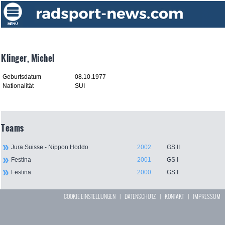
Klinger, Michel
Geburtsdatum
08.10.1977
Nationalität
SUI
Teams
Jura Suisse - Nippon Hoddo
2002
GS II
Festina
2001
GS I
Festina
2000
GS I
COOKIE EINSTELLUNGEN
|
DATENSCHUTZ
|
KONTAKT
|
IMPRESSUM