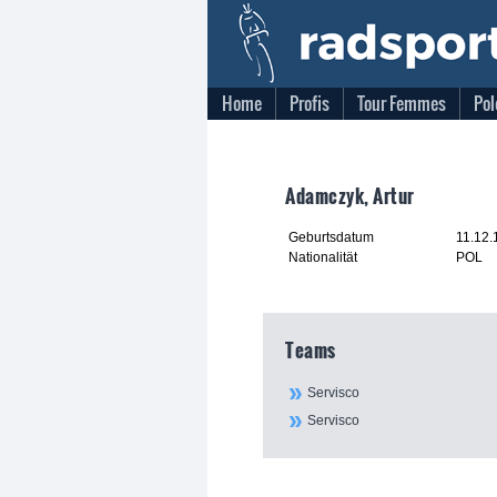
Home
Profis
Tour Femmes
Pol
Adamczyk, Artur
Geburtsdatum
11.12.
Nationalität
POL
Teams
Servisco
Servisco