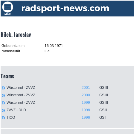
Bilek, Jaroslav
Geburtsdatum
16.03.1971
Nationalität
CZE
Teams
Wüstenrot - ZVVZ
2001
GS III
Wüstenrot - ZVVZ
2000
GS III
Wüstenrot - ZVVZ
1999
GS III
ZVVZ - DLD
1998
GS II
TICO
1996
GS I