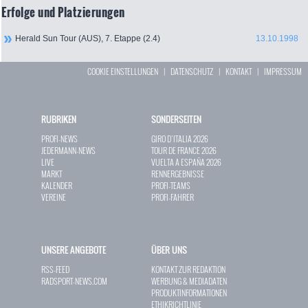
Erfolge und Platzierungen
Herald Sun Tour (AUS), 7. Etappe (2.4)
13.10.1998
COOKIE EINSTELLUNGEN
|
DATENSCHUTZ
|
KONTAKT
|
IMPRESSUM
RUBRIKEN
SONDERSEITEN
PROFI-NEWS
GIRO D`ITALIA 2026
JEDERMANN-NEWS
TOUR DE FRANCE 2026
LIVE
VUELTA A ESPAÑA 2026
MARKT
RENNERGEBNISSE
KALENDER
PROFI-TEAMS
VEREINE
PROFI-FAHRER
UNSERE ANGEBOTE
ÜBER UNS
RSS-FEED
KONTAKT ZUR REDAKTION
RADSPORT-NEWS.COM
WERBUNG & MEDIADATEN
PRODUKTINFORMATIONEN
ETHIKRICHTLINIE