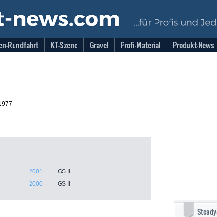
en-Rundfahrt
KT-Szene
Gravel
Profi-Material
Produkt-News
.1977
2001
GS II
2000
GS II
Steady