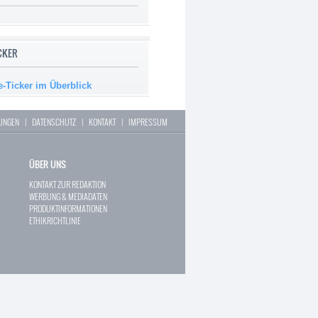
ICKER
e-Ticker im Überblick
LUNGEN
|
DATENSCHUTZ
|
KONTAKT
|
IMPRESSUM
ÜBER UNS
KONTAKT ZUR REDAKTION
WERBUNG & MEDIADATEN
PRODUKTINFORMATIONEN
ETHIKRICHTLINIE