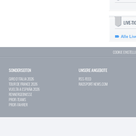
LIVE-T
Alle Liv
COOKIE EINSTEL
SONDERSEITEN
UNSERE ANGEBOTE
GIRO D`ITALIA 2026
RSS-FEED
TOUR DE FRANCE 2026
RADSPORT-NEWS.COM
VUELTA A ESPAÑA 2026
RENNERGEBNISSE
PROFI-TEAMS
PROFI-FAHRER