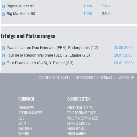
Bigmat Auber 93
1999
GS III
Big Mat Auber 93
1998
GS III
Erfolge und Platzierungen
Paarzeitfahren Duo Normand (FRA), Endergebnis (1.2)
03.09.2006
Tour de la Région Wallonne (BEL), 2. Etappe (2.3)
29.07.2003
Tour Down Under (AUS), 3. Etappe (2.3)
20.01.2000
COOKIE EINSTELLUNGEN
|
DATENSCHUTZ
|
KONTAKT
|
IMPRESSUM
RUBRIKEN
SONDERSEITEN
PROFI-NEWS
GIRO D`ITALIA 2026
JEDERMANN-NEWS
TOUR DE FRANCE 2026
LIVE
VUELTA A ESPAÑA 2026
MARKT
RENNERGEBNISSE
KALENDER
PROFI-TEAMS
VEREINE
PROFI-FAHRER