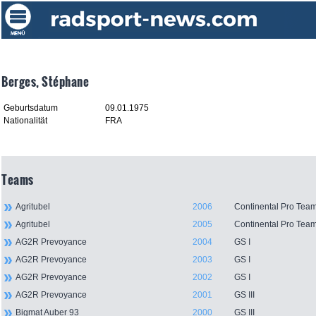
Berges, Stéphane
Geburtsdatum
09.01.1975
Nationalität
FRA
Teams
Agritubel
2006
Continental Pro Tea
Agritubel
2005
Continental Pro Tea
AG2R Prevoyance
2004
GS I
AG2R Prevoyance
2003
GS I
AG2R Prevoyance
2002
GS I
AG2R Prevoyance
2001
GS III
Bigmat Auber 93
2000
GS III