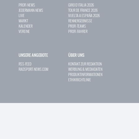
PROFI-NEWS
GIRO D`ITALIA 2026
JEDERMANN-NEWS
TOUR DE FRANCE 2026
LIVE
VUELTA A ESPAÑA 2026
MARKT
RENNERGEBNISSE
KALENDER
PROFI-TEAMS
VEREINE
PROFI-FAHRER
UNSERE ANGEBOTE
ÜBER UNS
RSS-FEED
KONTAKT ZUR REDAKTION
RADSPORT-NEWS.COM
WERBUNG & MEDIADATEN
PRODUKTINFORMATIONEN
ETHIKRICHTLINIE