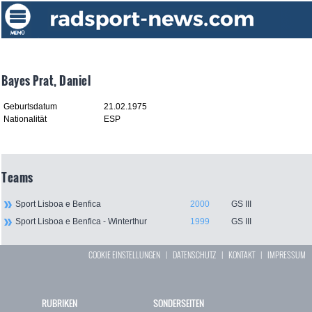
Bayes Prat, Daniel
Geburtsdatum
21.02.1975
Nationalität
ESP
Teams
Sport Lisboa e Benfica
2000
GS III
Sport Lisboa e Benfica - Winterthur
1999
GS III
COOKIE EINSTELLUNGEN
|
DATENSCHUTZ
|
KONTAKT
|
IMPRESSUM
RUBRIKEN
SONDERSEITEN