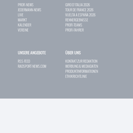
PROFI-NEWS
GIRO D`ITALIA 2026
JEDERMANN-NEWS
TOUR DE FRANCE 2026
LIVE
VUELTA A ESPAÑA 2026
MARKT
RENNERGEBNISSE
KALENDER
PROFI-TEAMS
VEREINE
PROFI-FAHRER
UNSERE ANGEBOTE
ÜBER UNS
RSS-FEED
KONTAKT ZUR REDAKTION
RADSPORT-NEWS.COM
WERBUNG & MEDIADATEN
PRODUKTINFORMATIONEN
ETHIKRICHTLINIE