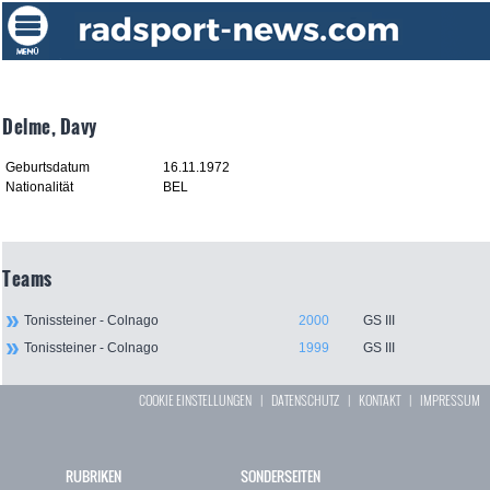
Delme, Davy
Geburtsdatum
16.11.1972
Nationalität
BEL
Teams
Tonissteiner - Colnago
2000
GS III
Tonissteiner - Colnago
1999
GS III
COOKIE EINSTELLUNGEN
|
DATENSCHUTZ
|
KONTAKT
|
IMPRESSUM
RUBRIKEN
SONDERSEITEN