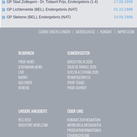
GP Stad Zottegem - Dr. Tistaert Prijs, Endergebnis (1.4)
17.08.1999
GP Lichtervelde (BEL), Endergebnis (NAT)
01.10.1998
GP Stekene (BEL), Endergebnis (NAT)
24.09.1998
COOKIE EINSTELLUNGEN
|
DATENSCHUTZ
|
KONTAKT
|
IMPRESSUM
RUBRIKEN
SONDERSEITEN
PROFI-NEWS
GIRO D`ITALIA 2026
JEDERMANN-NEWS
TOUR DE FRANCE 2026
LIVE
VUELTA A ESPAÑA 2026
MARKT
RENNERGEBNISSE
KALENDER
PROFI-TEAMS
VEREINE
PROFI-FAHRER
UNSERE ANGEBOTE
ÜBER UNS
RSS-FEED
KONTAKT ZUR REDAKTION
RADSPORT-NEWS.COM
WERBUNG & MEDIADATEN
PRODUKTINFORMATIONEN
ETHIKRICHTLINIE