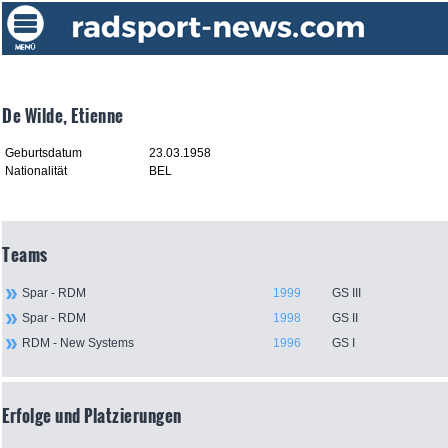
De Wilde, Etienne
Geburtsdatum
23.03.1958
Nationalität
BEL
Teams
Spar - RDM
1999
GS III
Spar - RDM
1998
GS II
RDM - New Systems
1996
GS I
Erfolge und Platzierungen