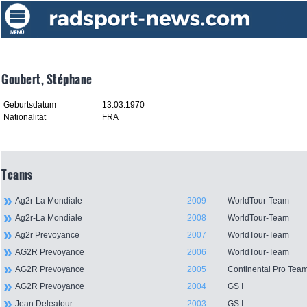
Goubert, Stéphane
Geburtsdatum
13.03.1970
Nationalität
FRA
Teams
Ag2r-La Mondiale
2009
WorldTour-Team
Ag2r-La Mondiale
2008
WorldTour-Team
Ag2r Prevoyance
2007
WorldTour-Team
AG2R Prevoyance
2006
WorldTour-Team
AG2R Prevoyance
2005
Continental Pro Tea
AG2R Prevoyance
2004
GS I
Jean Deleatour
2003
GS I