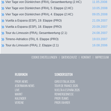
Vier Tage von Dünkirchen (FRA), Gesamtwertung (2.HC)
11.05.2008
Vier Tage von Dünkirchen (FRA), 5. Etappe (2.HC)
10.05.2008
Vier Tage von Dünkirchen (FRA), 4. Etappe (2.HC)
09.05.2008
Vuelta a Espana (ESP), 19. Etappe (PRO)
21.09.2007
Vuelta a Espana (ESP), 18. Etappe (PRO)
20.09.2007
Tour du Limousin (FRA), Gesamtwertung (2.1)
24.08.2007
Tirreno-Adriatico (ITA), 6. Etappe (PRO)
19.03.2007
Tour du Limousin (FRA), 2. Etappe (2.1)
16.08.2006
COOKIE EINSTELLUNGEN
|
DATENSCHUTZ
|
KONTAKT
|
IMPRESSUM
RUBRIKEN
SONDERSEITEN
PROFI-NEWS
GIRO D`ITALIA 2026
JEDERMANN-NEWS
TOUR DE FRANCE 2026
LIVE
VUELTA A ESPAÑA 2026
MARKT
RENNERGEBNISSE
KALENDER
PROFI-TEAMS
VEREINE
PROFI-FAHRER