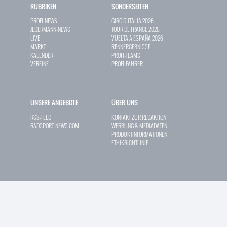
RUBRIKEN
SONDERSEITEN
PROFI-NEWS
GIRO D`ITALIA 2026
JEDERMANN-NEWS
TOUR DE FRANCE 2026
LIVE
VUELTA A ESPAÑA 2026
MARKT
RENNERGEBNISSE
KALENDER
PROFI-TEAMS
VEREINE
PROFI-FAHRER
UNSERE ANGEBOTE
ÜBER UNS
RSS-FEED
KONTAKT ZUR REDAKTION
RADSPORT-NEWS.COM
WERBUNG & MEDIADATEN
PRODUKTINFORMATIONEN
ETHIKRICHTLINIE