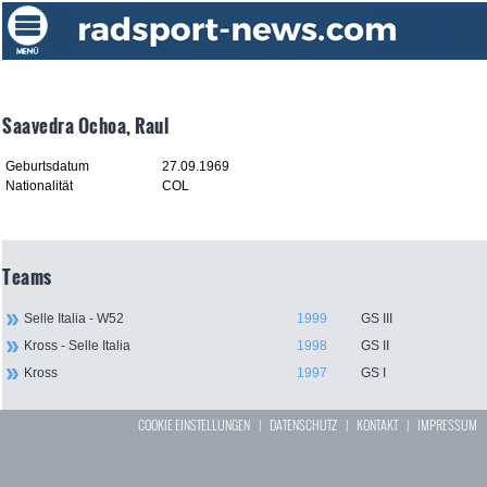
Saavedra Ochoa, Raul
Geburtsdatum
27.09.1969
Nationalität
COL
Teams
Selle Italia - W52
1999
GS III
Kross - Selle Italia
1998
GS II
Kross
1997
GS I
COOKIE EINSTELLUNGEN
|
DATENSCHUTZ
|
KONTAKT
|
IMPRESSUM