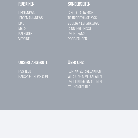
RUBRIKEN
SONDERSEITEN
PROFI-NEWS
GIRO D`ITALIA 2026
JEDERMANN-NEWS
TOUR DE FRANCE 2026
LIVE
VUELTA A ESPAÑA 2026
MARKT
RENNERGEBNISSE
KALENDER
PROFI-TEAMS
VEREINE
PROFI-FAHRER
UNSERE ANGEBOTE
ÜBER UNS
RSS-FEED
KONTAKT ZUR REDAKTION
RADSPORT-NEWS.COM
WERBUNG & MEDIADATEN
PRODUKTINFORMATIONEN
ETHIKRICHTLINIE