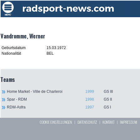
Vandromme, Werner
Geburtsdatum
15.03.1972
Nationalität
BEL
Teams
Home Market - Ville de Charleroi
1999
GS III
Spar - RDM
1998
GS II
RDM-Asfra
1997
GS I
COOKIE EINSTELLUNGEN
|
DATENSCHUTZ
|
KONTAKT
|
IMPRESSUM