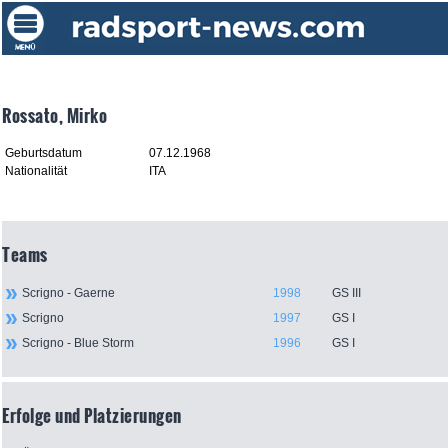
Rossato, Mirko
Geburtsdatum
07.12.1968
Nationalität
ITA
Teams
Scrigno - Gaerne
1998
GS III
Scrigno
1997
GS I
Scrigno - Blue Storm
1996
GS I
Erfolge und Platzierungen