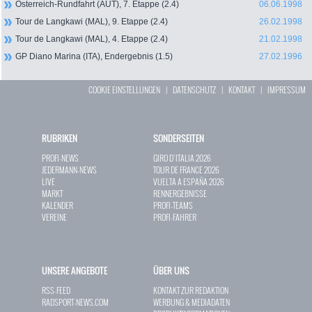
Österreich-Rundfahrt (AUT), 7. Etappe (2.4)
06.06.1998
Tour de Langkawi (MAL), 9. Etappe (2.4)
26.02.1998
Tour de Langkawi (MAL), 4. Etappe (2.4)
21.02.1998
GP Diano Marina (ITA), Endergebnis (1.5)
27.02.1996
COOKIE EINSTELLUNGEN
|
DATENSCHUTZ
|
KONTAKT
|
IMPRESSUM
RUBRIKEN
SONDERSEITEN
PROFI-NEWS
GIRO D`ITALIA 2026
JEDERMANN-NEWS
TOUR DE FRANCE 2026
LIVE
VUELTA A ESPAÑA 2026
MARKT
RENNERGEBNISSE
KALENDER
PROFI-TEAMS
VEREINE
PROFI-FAHRER
UNSERE ANGEBOTE
ÜBER UNS
RSS-FEED
KONTAKT ZUR REDAKTION
RADSPORT-NEWS.COM
WERBUNG & MEDIADATEN