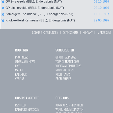
GP Zwevezele (BEL), Endergebnis (NAT)
09.10.1997
GP Lichtervelde (BEL), Endergebnis (NAT)
02.10.1997
Zomergem - Adinderke (BEL), Endergebnis (NAT)
11.09.1997
Knokke-Heist Kermesse (BEL), Endergebnis (NAT)
29.05.1997
COOKIE EINSTELLUNGEN
|
DATENSCHUTZ
|
KONTAKT
|
IMPRESSUM
RUBRIKEN
SONDERSEITEN
PROFI-NEWS
GIRO D`ITALIA 2026
JEDERMANN-NEWS
TOUR DE FRANCE 2026
LIVE
VUELTA A ESPAÑA 2026
MARKT
RENNERGEBNISSE
KALENDER
PROFI-TEAMS
VEREINE
PROFI-FAHRER
UNSERE ANGEBOTE
ÜBER UNS
RSS-FEED
KONTAKT ZUR REDAKTION
RADSPORT-NEWS.COM
WERBUNG & MEDIADATEN