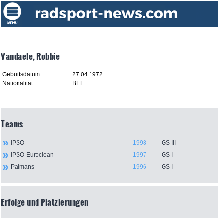
Vandaele, Robbie
Geburtsdatum
27.04.1972
Nationalität
BEL
Teams
IPSO
1998
GS III
IPSO-Euroclean
1997
GS I
Palmans
1996
GS I
Erfolge und Platzierungen