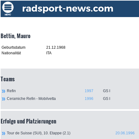
Bettin, Mauro
Geburtsdatum
21.12.1968
Nationalität
ITA
Teams
Refin
1997
GS I
Ceramiche Refin - Mobilvetta
1996
GS I
Erfolge und Platzierungen
Tour de Suisse (SUI), 10. Etappe (2.1)
20.06.1996