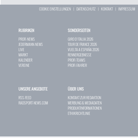
COOKIE EINSTELLUNGEN
|
DATENSCHUTZ
|
KONTAKT
|
IMPRESSUM
RUBRIKEN
SONDERSEITEN
PROFI-NEWS
GIRO D`ITALIA 2026
JEDERMANN-NEWS
TOUR DE FRANCE 2026
LIVE
VUELTA A ESPAÑA 2026
MARKT
RENNERGEBNISSE
KALENDER
PROFI-TEAMS
VEREINE
PROFI-FAHRER
UNSERE ANGEBOTE
ÜBER UNS
RSS-FEED
KONTAKT ZUR REDAKTION
RADSPORT-NEWS.COM
WERBUNG & MEDIADATEN
PRODUKTINFORMATIONEN
ETHIKRICHTLINIE