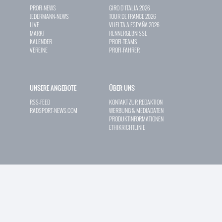
PROFI-NEWS
GIRO D`ITALIA 2026
JEDERMANN-NEWS
TOUR DE FRANCE 2026
LIVE
VUELTA A ESPAÑA 2026
MARKT
RENNERGEBNISSE
KALENDER
PROFI-TEAMS
VEREINE
PROFI-FAHRER
UNSERE ANGEBOTE
ÜBER UNS
RSS-FEED
KONTAKT ZUR REDAKTION
RADSPORT-NEWS.COM
WERBUNG & MEDIADATEN
PRODUKTINFORMATIONEN
ETHIKRICHTLINIE