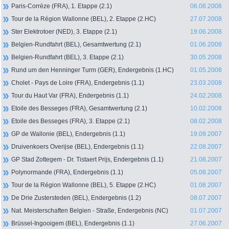
Paris-Corrèze (FRA), 1. Etappe (2.1)
06.08.2008
Tour de la Région Wallonne (BEL), 2. Etappe (2.HC)
27.07.2008
Ster Elektrotoer (NED), 3. Etappe (2.1)
19.06.2008
Belgien-Rundfahrt (BEL), Gesamtwertung (2.1)
01.06.2008
Belgien-Rundfahrt (BEL), 3. Etappe (2.1)
30.05.2008
Rund um den Henninger Turm (GER), Endergebnis (1.HC)
01.05.2008
Cholet - Pays de Loire (FRA), Endergebnis (1.1)
23.03.2008
Tour du Haut Var (FRA), Endergebnis (1.1)
24.02.2008
Etoile des Besseges (FRA), Gesamtwertung (2.1)
10.02.2008
Etoile des Besseges (FRA), 3. Etappe (2.1)
08.02.2008
GP de Wallonie (BEL), Endergebnis (1.1)
19.09.2007
Druivenkoers Overijse (BEL), Endergebnis (1.1)
22.08.2007
GP Stad Zottegem - Dr. Tistaert Prijs, Endergebnis (1.1)
21.08.2007
Polynormande (FRA), Endergebnis (1.1)
05.08.2007
Tour de la Région Wallonne (BEL), 5. Etappe (2.HC)
01.08.2007
De Drie Zustersteden (BEL), Endergebnis (1.2)
08.07.2007
Nat. Meisterschaften Belgien - Straße, Endergebnis (NC)
01.07.2007
Brüssel-Ingooigem (BEL), Endergebnis (1.1)
27.06.2007