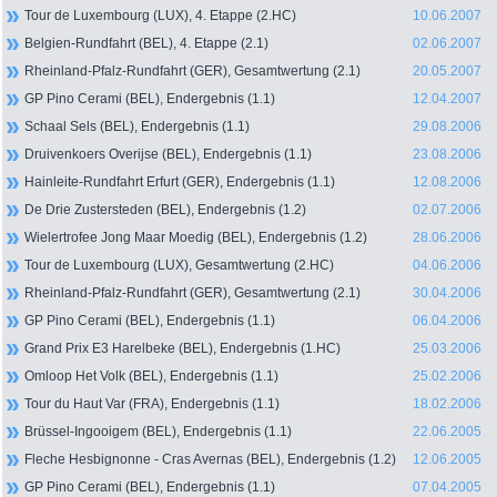
Tour de Luxembourg (LUX), 4. Etappe (2.HC)
10.06.2007
Belgien-Rundfahrt (BEL), 4. Etappe (2.1)
02.06.2007
Rheinland-Pfalz-Rundfahrt (GER), Gesamtwertung (2.1)
20.05.2007
GP Pino Cerami (BEL), Endergebnis (1.1)
12.04.2007
Schaal Sels (BEL), Endergebnis (1.1)
29.08.2006
Druivenkoers Overijse (BEL), Endergebnis (1.1)
23.08.2006
Hainleite-Rundfahrt Erfurt (GER), Endergebnis (1.1)
12.08.2006
De Drie Zustersteden (BEL), Endergebnis (1.2)
02.07.2006
Wielertrofee Jong Maar Moedig (BEL), Endergebnis (1.2)
28.06.2006
Tour de Luxembourg (LUX), Gesamtwertung (2.HC)
04.06.2006
Rheinland-Pfalz-Rundfahrt (GER), Gesamtwertung (2.1)
30.04.2006
GP Pino Cerami (BEL), Endergebnis (1.1)
06.04.2006
Grand Prix E3 Harelbeke (BEL), Endergebnis (1.HC)
25.03.2006
Omloop Het Volk (BEL), Endergebnis (1.1)
25.02.2006
Tour du Haut Var (FRA), Endergebnis (1.1)
18.02.2006
Brüssel-Ingooigem (BEL), Endergebnis (1.1)
22.06.2005
Fleche Hesbignonne - Cras Avernas (BEL), Endergebnis (1.2)
12.06.2005
GP Pino Cerami (BEL), Endergebnis (1.1)
07.04.2005