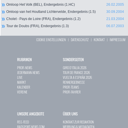
Omloop Het Volk (BEL), Endergebnis (1.HC)
26.02.2005
Omloop van het Houtland Lichtervelde, Endergebnis (1.5)
30.09.2004
Cholet - Pays de Loire (FRA), Endergebnis (1.2)
21.03.2004
Tour de Doubs (FRA), Endergebnis (1.3)
06.07.2003
COOKIE EINSTELLUNGEN
|
DATENSCHUTZ
|
KONTAKT
|
IMPRESSUM
RUBRIKEN
SONDERSEITEN
PROFI-NEWS
GIRO D`ITALIA 2026
JEDERMANN-NEWS
TOUR DE FRANCE 2026
LIVE
VUELTA A ESPAÑA 2026
MARKT
RENNERGEBNISSE
KALENDER
PROFI-TEAMS
VEREINE
PROFI-FAHRER
UNSERE ANGEBOTE
ÜBER UNS
RSS-FEED
KONTAKT ZUR REDAKTION
RADSPORT-NEWS.COM
WERBUNG & MEDIADATEN