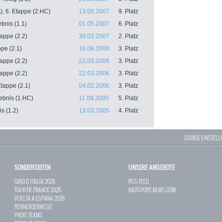
, 6. Etappe (2.HC)
13.05.2007
9. Platz
bnis (1.1)
01.05.2007
6. Platz
appe (2.2)
30.03.2007
2. Platz
pe (2.1)
16.08.2006
3. Platz
appe (2.2)
22.03.2006
3. Platz
appe (2.2)
22.03.2006
3. Platz
Etappe (2.1)
04.02.2006
3. Platz
ebnis (1.HC)
11.09.2005
5. Platz
s (1.2)
13.03.2005
4. Platz
COOKIE EINSTEL
SONDERSEITEN
UNSERE ANGEBOTE
GIRO D`ITALIA 2026
RSS-FEED
TOUR DE FRANCE 2026
RADSPORT-NEWS.COM
VUELTA A ESPAÑA 2026
RENNERGEBNISSE
PROFI-TEAMS