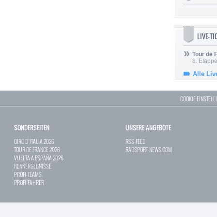
LIVE-T
Tour de
8. Etappe
Alle Liv
COOKIE EINSTEL
SONDERSEITEN
UNSERE ANGEBOTE
GIRO D`ITALIA 2026
RSS-FEED
TOUR DE FRANCE 2026
RADSPORT-NEWS.COM
VUELTA A ESPAÑA 2026
RENNERGEBNISSE
PROFI-TEAMS
PROFI-FAHRER