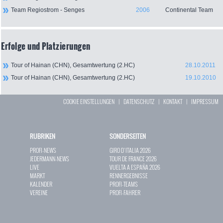
Team Regiostrom - Senges
2006
Continental Team
Erfolge und Platzierungen
Tour of Hainan (CHN), Gesamtwertung (2.HC)
28.10.2011
Tour of Hainan (CHN), Gesamtwertung (2.HC)
19.10.2010
COOKIE EINSTELLUNGEN
|
DATENSCHUTZ
|
KONTAKT
|
IMPRESSUM
RUBRIKEN
SONDERSEITEN
PROFI-NEWS
GIRO D`ITALIA 2026
JEDERMANN-NEWS
TOUR DE FRANCE 2026
LIVE
VUELTA A ESPAÑA 2026
MARKT
RENNERGEBNISSE
KALENDER
PROFI-TEAMS
VEREINE
PROFI-FAHRER