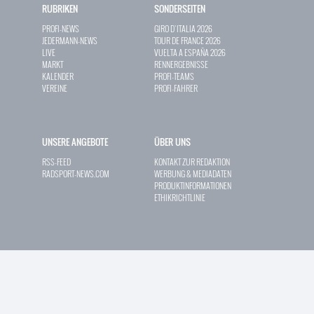
RUBRIKEN
SONDERSEITEN
PROFI-NEWS
GIRO D`ITALIA 2026
JEDERMANN-NEWS
TOUR DE FRANCE 2026
LIVE
VUELTA A ESPAÑA 2026
MARKT
RENNERGEBNISSE
KALENDER
PROFI-TEAMS
VEREINE
PROFI-FAHRER
UNSERE ANGEBOTE
ÜBER UNS
RSS-FEED
KONTAKT ZUR REDAKTION
RADSPORT-NEWS.COM
WERBUNG & MEDIADATEN
PRODUKTINFORMATIONEN
ETHIKRICHTLINIE