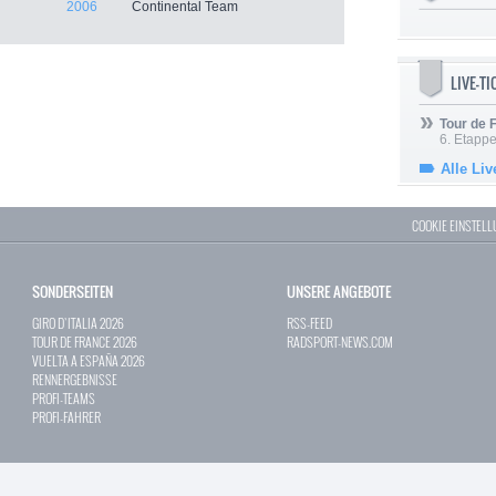
2006
Continental Team
LIVE-T
Tour de
6. Etapp
Alle Liv
COOKIE EINSTEL
SONDERSEITEN
UNSERE ANGEBOTE
GIRO D`ITALIA 2026
RSS-FEED
TOUR DE FRANCE 2026
RADSPORT-NEWS.COM
VUELTA A ESPAÑA 2026
RENNERGEBNISSE
PROFI-TEAMS
PROFI-FAHRER