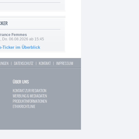
ICKER
 France Femmes
e, Do. 06.08.2026 ab 15:45
e-Ticker im Überblick
LUNGEN
|
DATENSCHUTZ
|
KONTAKT
|
IMPRESSUM
ÜBER UNS
KONTAKT ZUR REDAKTION
WERBUNG & MEDIADATEN
PRODUKTINFORMATIONEN
ETHIKRICHTLINIE