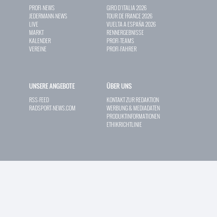
PROFI-NEWS
GIRO D`ITALIA 2026
JEDERMANN-NEWS
TOUR DE FRANCE 2026
LIVE
VUELTA A ESPAÑA 2026
MARKT
RENNERGEBNISSE
KALENDER
PROFI-TEAMS
VEREINE
PROFI-FAHRER
UNSERE ANGEBOTE
ÜBER UNS
RSS-FEED
KONTAKT ZUR REDAKTION
RADSPORT-NEWS.COM
WERBUNG & MEDIADATEN
PRODUKTINFORMATIONEN
ETHIKRICHTLINIE