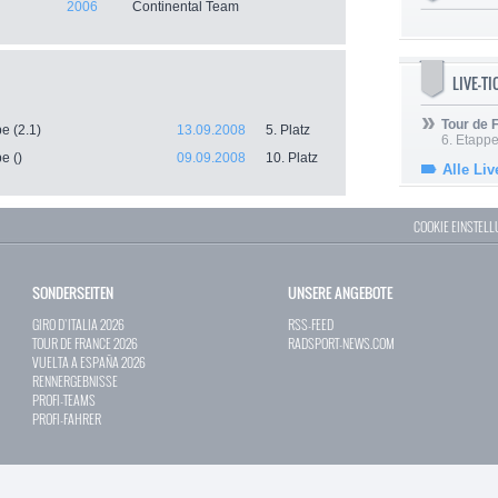
2006
Continental Team
LIVE-T
Tour de
e (2.1)
13.09.2008
5. Platz
6. Etapp
e ()
09.09.2008
10. Platz
Alle Liv
COOKIE EINSTEL
SONDERSEITEN
UNSERE ANGEBOTE
GIRO D`ITALIA 2026
RSS-FEED
TOUR DE FRANCE 2026
RADSPORT-NEWS.COM
VUELTA A ESPAÑA 2026
RENNERGEBNISSE
PROFI-TEAMS
PROFI-FAHRER