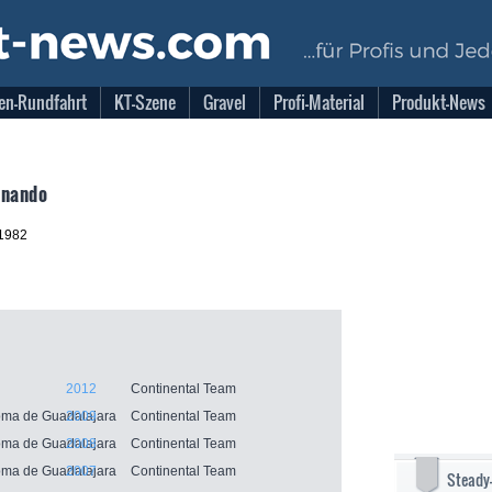
en-Rundfahrt
KT-Szene
Gravel
Profi-Material
Produkt-News
rnando
.1982
2012
Continental Team
oma de Guadalajara
2009
Continental Team
oma de Guadalajara
2008
Continental Team
oma de Guadalajara
2007
Continental Team
Steady