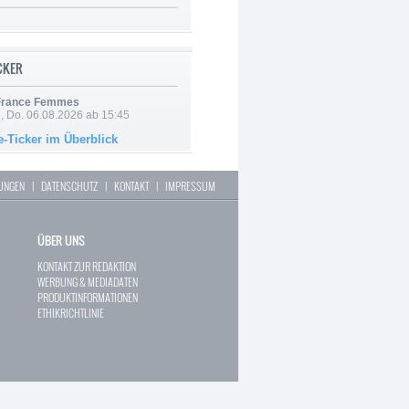
ICKER
 France Femmes
e, Do. 06.08.2026 ab 15:45
e-Ticker im Überblick
LUNGEN
|
DATENSCHUTZ
|
KONTAKT
|
IMPRESSUM
ÜBER UNS
KONTAKT ZUR REDAKTION
WERBUNG & MEDIADATEN
PRODUKTINFORMATIONEN
ETHIKRICHTLINIE