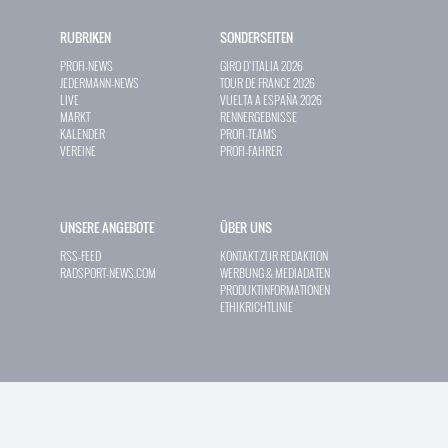
RUBRIKEN
SONDERSEITEN
PROFI-NEWS
GIRO D`ITALIA 2026
JEDERMANN-NEWS
TOUR DE FRANCE 2026
LIVE
VUELTA A ESPAÑA 2026
MARKT
RENNERGEBNISSE
KALENDER
PROFI-TEAMS
VEREINE
PROFI-FAHRER
UNSERE ANGEBOTE
ÜBER UNS
RSS-FEED
KONTAKT ZUR REDAKTION
RADSPORT-NEWS.COM
WERBUNG & MEDIADATEN
PRODUKTINFORMATIONEN
ETHIKRICHTLINIE