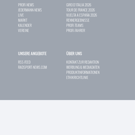
PROFI-NEWS
GIRO D`ITALIA 2026
JEDERMANN-NEWS
TOUR DE FRANCE 2026
LIVE
VUELTA A ESPAÑA 2026
MARKT
RENNERGEBNISSE
KALENDER
PROFI-TEAMS
VEREINE
PROFI-FAHRER
UNSERE ANGEBOTE
ÜBER UNS
RSS-FEED
KONTAKT ZUR REDAKTION
RADSPORT-NEWS.COM
WERBUNG & MEDIADATEN
PRODUKTINFORMATIONEN
ETHIKRICHTLINIE