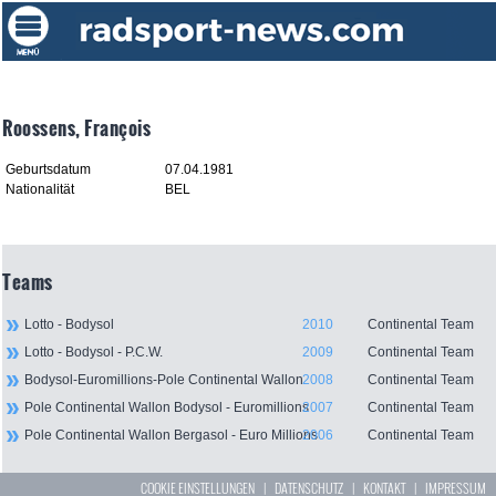
Roossens, François
Geburtsdatum
07.04.1981
Nationalität
BEL
Teams
Lotto - Bodysol
2010
Continental Team
Lotto - Bodysol - P.C.W.
2009
Continental Team
Bodysol-Euromillions-Pole Continental Wallon
2008
Continental Team
Pole Continental Wallon Bodysol - Euromillions
2007
Continental Team
Pole Continental Wallon Bergasol - Euro Millions
2006
Continental Team
COOKIE EINSTELLUNGEN
|
DATENSCHUTZ
|
KONTAKT
|
IMPRESSUM