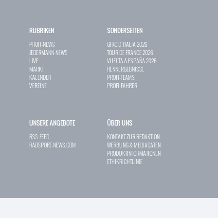
RUBRIKEN
SONDERSEITEN
PROFI-NEWS
GIRO D`ITALIA 2026
JEDERMANN-NEWS
TOUR DE FRANCE 2026
LIVE
VUELTA A ESPAÑA 2026
MARKT
RENNERGEBNISSE
KALENDER
PROFI-TEAMS
VEREINE
PROFI-FAHRER
UNSERE ANGEBOTE
ÜBER UNS
RSS-FEED
KONTAKT ZUR REDAKTION
RADSPORT-NEWS.COM
WERBUNG & MEDIADATEN
PRODUKTINFORMATIONEN
ETHIKRICHTLINIE