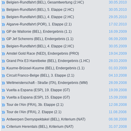
Belgien-Rundfahrt (BEL), Gesamtwertung (2.HC)
30.05.2010
Belgien-Rundfahrt (BEL), 5. Etappe (2.HC)
30.05.2010
Belgien-Rundfahrt (BEL), 4. Etappe (2.HC)
29.05.2010
Algarve-Rundfahrt (POR), 1. Etappe (2.1)
17.02.2010
GP de Wallonie (BEL), Endergebnis (1.1)
16.09.2009
GP Jef Scherens (BEL), Endergebnis (1.1)
06.09.2009
Belgien-Rundfahrt (BEL), 4. Etappe (2.HC)
30.05.2009
Amstel Gold Race (NED), Endergebnis (PRO)
19.04.2009
Grand Prix E3 Harelbeke (BEL), Endergebnis (1.HC)
28.03.2009
Kuurne-Brüssel-Kuurne (BEL), Endergebnis (1.1)
01.03.2009
Circuit Franco-Belge (BEL), 3. Etappe (2.1)
04.10.2008
Weltmeisterschaft - Straße (ITA), Endergebnis (WM)
28.09.2008
Vuelta a Espana (ESP), 19. Etappe (GT)
19.09.2008
Vuelta a Espana (ESP), 15. Etappe (GT)
15.09.2008
Tour de l'Ain (FRA), 3b. Etappe (2.1)
12.08.2008
Tour de l'Ain (FRA), 2. Etappe (2.1)
11.08.2008
Antwerpen Dernyspektakel (BEL), Kriterium (NAT)
06.08.2008
Criterium Herentals (BEL), Kriterium (NAT)
31.07.2008