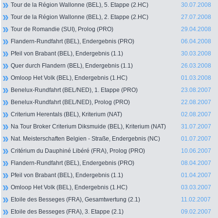
Tour de la Région Wallonne (BEL), 5. Etappe (2.HC)
30.07.2008
Tour de la Région Wallonne (BEL), 2. Etappe (2.HC)
27.07.2008
Tour de Romandie (SUI), Prolog (PRO)
29.04.2008
Flandern-Rundfahrt (BEL), Endergebnis (PRO)
06.04.2008
Pfeil von Brabant (BEL), Endergebnis (1.1)
30.03.2008
Quer durch Flandern (BEL), Endergebnis (1.1)
26.03.2008
Omloop Het Volk (BEL), Endergebnis (1.HC)
01.03.2008
Benelux-Rundfahrt (BEL/NED), 1. Etappe (PRO)
23.08.2007
Benelux-Rundfahrt (BEL/NED), Prolog (PRO)
22.08.2007
Criterium Herentals (BEL), Kriterium (NAT)
02.08.2007
Na Tour Broker Criterium Diksmuide (BEL), Kriterium (NAT)
31.07.2007
Nat. Meisterschaften Belgien - Straße, Endergebnis (NC)
01.07.2007
Critérium du Dauphiné Libéré (FRA), Prolog (PRO)
10.06.2007
Flandern-Rundfahrt (BEL), Endergebnis (PRO)
08.04.2007
Pfeil von Brabant (BEL), Endergebnis (1.1)
01.04.2007
Omloop Het Volk (BEL), Endergebnis (1.HC)
03.03.2007
Etoile des Besseges (FRA), Gesamtwertung (2.1)
11.02.2007
Etoile des Besseges (FRA), 3. Etappe (2.1)
09.02.2007