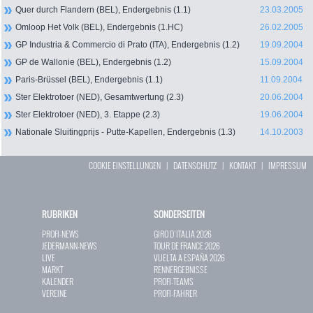
Quer durch Flandern (BEL), Endergebnis (1.1)
23.03.2005
Omloop Het Volk (BEL), Endergebnis (1.HC)
26.02.2005
GP Industria & Commercio di Prato (ITA), Endergebnis (1.2)
19.09.2004
GP de Wallonie (BEL), Endergebnis (1.2)
15.09.2004
Paris-Brüssel (BEL), Endergebnis (1.1)
11.09.2004
Ster Elektrotoer (NED), Gesamtwertung (2.3)
20.06.2004
Ster Elektrotoer (NED), 3. Etappe (2.3)
19.06.2004
Nationale Sluitingprijs - Putte-Kapellen, Endergebnis (1.3)
14.10.2003
COOKIE EINSTELLUNGEN
|
DATENSCHUTZ
|
KONTAKT
|
IMPRESSUM
RUBRIKEN
SONDERSEITEN
PROFI-NEWS
GIRO D`ITALIA 2026
JEDERMANN-NEWS
TOUR DE FRANCE 2026
LIVE
VUELTA A ESPAÑA 2026
MARKT
RENNERGEBNISSE
KALENDER
PROFI-TEAMS
VEREINE
PROFI-FAHRER