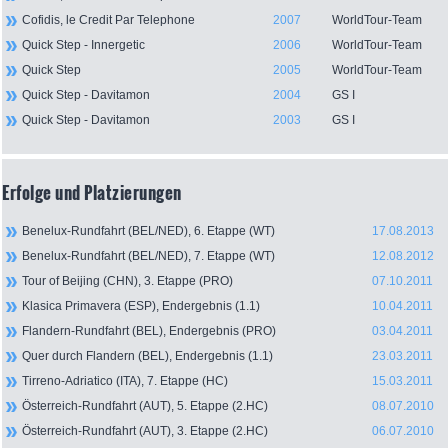
Cofidis, le Credit Par Telephone
2007
WorldTour-Team
Quick Step - Innergetic
2006
WorldTour-Team
Quick Step
2005
WorldTour-Team
Quick Step - Davitamon
2004
GS I
Quick Step - Davitamon
2003
GS I
Erfolge und Platzierungen
Benelux-Rundfahrt (BEL/NED), 6. Etappe (WT)
17.08.2013
Benelux-Rundfahrt (BEL/NED), 7. Etappe (WT)
12.08.2012
Tour of Beijing (CHN), 3. Etappe (PRO)
07.10.2011
Klasica Primavera (ESP), Endergebnis (1.1)
10.04.2011
Flandern-Rundfahrt (BEL), Endergebnis (PRO)
03.04.2011
Quer durch Flandern (BEL), Endergebnis (1.1)
23.03.2011
Tirreno-Adriatico (ITA), 7. Etappe (HC)
15.03.2011
Österreich-Rundfahrt (AUT), 5. Etappe (2.HC)
08.07.2010
Österreich-Rundfahrt (AUT), 3. Etappe (2.HC)
06.07.2010