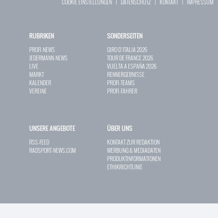
COOKIE EINSTELLUNGEN
|
DATENSCHUTZ
|
KONTAKT
|
IMPRESSUM
RUBRIKEN
SONDERSEITEN
PROFI-NEWS
GIRO D`ITALIA 2026
JEDERMANN-NEWS
TOUR DE FRANCE 2026
LIVE
VUELTA A ESPAÑA 2026
MARKT
RENNERGEBNISSE
KALENDER
PROFI-TEAMS
VEREINE
PROFI-FAHRER
UNSERE ANGEBOTE
ÜBER UNS
RSS-FEED
KONTAKT ZUR REDAKTION
RADSPORT-NEWS.COM
WERBUNG & MEDIADATEN
PRODUKTINFORMATIONEN
ETHIKRICHTLINIE