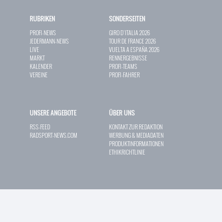
RUBRIKEN
SONDERSEITEN
PROFI-NEWS
GIRO D`ITALIA 2026
JEDERMANN-NEWS
TOUR DE FRANCE 2026
LIVE
VUELTA A ESPAÑA 2026
MARKT
RENNERGEBNISSE
KALENDER
PROFI-TEAMS
VEREINE
PROFI-FAHRER
UNSERE ANGEBOTE
ÜBER UNS
RSS-FEED
KONTAKT ZUR REDAKTION
RADSPORT-NEWS.COM
WERBUNG & MEDIADATEN
PRODUKTINFORMATIONEN
ETHIKRICHTLINIE