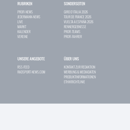
RUBRIKEN
SONDERSEITEN
PROFI-NEWS
GIRO D`ITALIA 2026
JEDERMANN-NEWS
TOUR DE FRANCE 2026
LIVE
VUELTA A ESPAÑA 2026
MARKT
RENNERGEBNISSE
KALENDER
PROFI-TEAMS
VEREINE
PROFI-FAHRER
UNSERE ANGEBOTE
ÜBER UNS
RSS-FEED
KONTAKT ZUR REDAKTION
RADSPORT-NEWS.COM
WERBUNG & MEDIADATEN
PRODUKTINFORMATIONEN
ETHIKRICHTLINIE