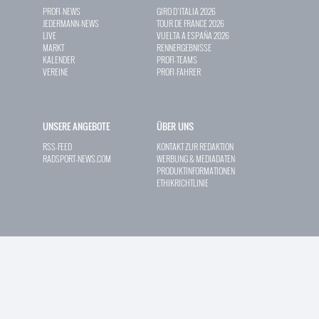
PROFI-NEWS
GIRO D`ITALIA 2026
JEDERMANN-NEWS
TOUR DE FRANCE 2026
LIVE
VUELTA A ESPAÑA 2026
MARKT
RENNERGEBNISSE
KALENDER
PROFI-TEAMS
VEREINE
PROFI-FAHRER
UNSERE ANGEBOTE
ÜBER UNS
RSS-FEED
KONTAKT ZUR REDAKTION
RADSPORT-NEWS.COM
WERBUNG & MEDIADATEN
PRODUKTINFORMATIONEN
ETHIKRICHTLINIE