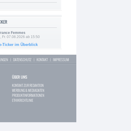
ICKER
 France Femmes
, Fr. 07.08.2026 ab 15:50
e-Ticker im Überblick
LUNGEN
|
DATENSCHUTZ
|
KONTAKT
|
IMPRESSUM
ÜBER UNS
KONTAKT ZUR REDAKTION
WERBUNG & MEDIADATEN
PRODUKTINFORMATIONEN
ETHIKRICHTLINIE