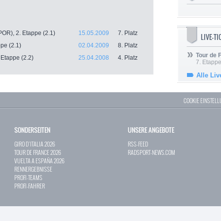
OR), 2. Etappe (2.1)
15.05.2009
7. Platz
LIVE-T
ppe (2.1)
02.04.2009
8. Platz
Tour de
 Etappe (2.2)
25.04.2008
4. Platz
7. Etappe
Alle Liv
COOKIE EINSTEL
SONDERSEITEN
UNSERE ANGEBOTE
GIRO D`ITALIA 2026
RSS-FEED
TOUR DE FRANCE 2026
RADSPORT-NEWS.COM
VUELTA A ESPAÑA 2026
RENNERGEBNISSE
PROFI-TEAMS
PROFI-FAHRER