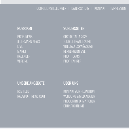
COOKIE EINSTELLUNGEN
|
DATENSCHUTZ
|
KONTAKT
|
IMPRESSUM
RUBRIKEN
SONDERSEITEN
PROFI-NEWS
GIRO D`ITALIA 2026
JEDERMANN-NEWS
TOUR DE FRANCE 2026
LIVE
VUELTA A ESPAÑA 2026
MARKT
RENNERGEBNISSE
KALENDER
PROFI-TEAMS
VEREINE
PROFI-FAHRER
UNSERE ANGEBOTE
ÜBER UNS
RSS-FEED
KONTAKT ZUR REDAKTION
RADSPORT-NEWS.COM
WERBUNG & MEDIADATEN
PRODUKTINFORMATIONEN
ETHIKRICHTLINIE