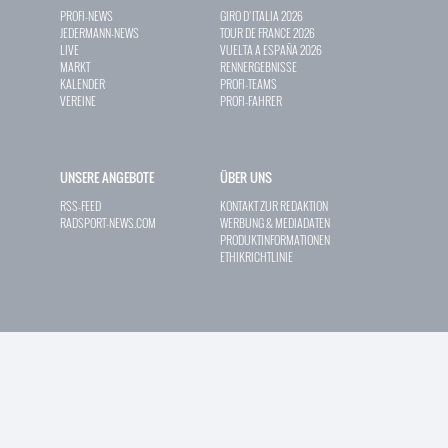
PROFI-NEWS
GIRO D`ITALIA 2026
JEDERMANN-NEWS
TOUR DE FRANCE 2026
LIVE
VUELTA A ESPAÑA 2026
MARKT
RENNERGEBNISSE
KALENDER
PROFI-TEAMS
VEREINE
PROFI-FAHRER
UNSERE ANGEBOTE
ÜBER UNS
RSS-FEED
KONTAKT ZUR REDAKTION
RADSPORT-NEWS.COM
WERBUNG & MEDIADATEN
PRODUKTINFORMATIONEN
ETHIKRICHTLINIE