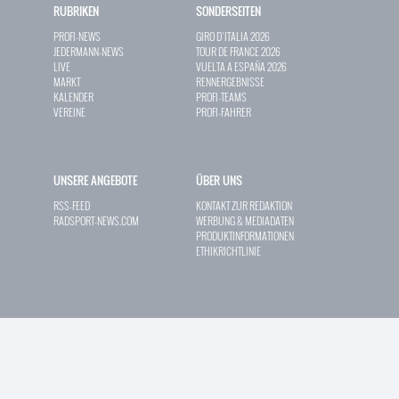
RUBRIKEN
SONDERSEITEN
PROFI-NEWS
GIRO D`ITALIA 2026
JEDERMANN-NEWS
TOUR DE FRANCE 2026
LIVE
VUELTA A ESPAÑA 2026
MARKT
RENNERGEBNISSE
KALENDER
PROFI-TEAMS
VEREINE
PROFI-FAHRER
UNSERE ANGEBOTE
ÜBER UNS
RSS-FEED
KONTAKT ZUR REDAKTION
RADSPORT-NEWS.COM
WERBUNG & MEDIADATEN
PRODUKTINFORMATIONEN
ETHIKRICHTLINIE