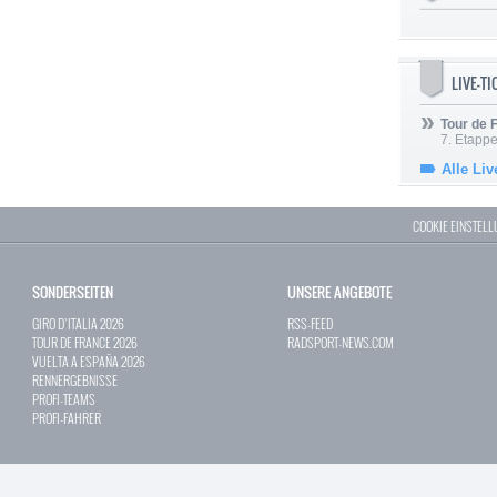
LIVE-T
Tour de
7. Etappe
Alle Liv
COOKIE EINSTEL
SONDERSEITEN
UNSERE ANGEBOTE
GIRO D`ITALIA 2026
RSS-FEED
TOUR DE FRANCE 2026
RADSPORT-NEWS.COM
VUELTA A ESPAÑA 2026
RENNERGEBNISSE
PROFI-TEAMS
PROFI-FAHRER