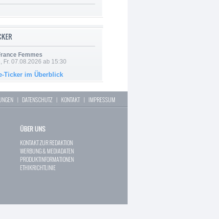
ICKER
 France Femmes
, Fr. 07.08.2026 ab 15:30
e-Ticker im Überblick
LUNGEN
|
DATENSCHUTZ
|
KONTAKT
|
IMPRESSUM
ÜBER UNS
KONTAKT ZUR REDAKTION
WERBUNG & MEDIADATEN
PRODUKTINFORMATIONEN
ETHIKRICHTLINIE