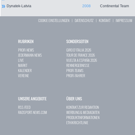
Dynatek-Latvia
2008
Continental Team
COOKIE EINSTELLUNGEN
|
DATENSCHUTZ
|
KONTAKT
|
IMPRESSUM
RUBRIKEN
SONDERSEITEN
PROFI-NEWS
GIRO D`ITALIA 2026
JEDERMANN-NEWS
TOUR DE FRANCE 2026
LIVE
VUELTA A ESPAÑA 2026
MARKT
RENNERGEBNISSE
KALENDER
PROFI-TEAMS
VEREINE
PROFI-FAHRER
UNSERE ANGEBOTE
ÜBER UNS
RSS-FEED
KONTAKT ZUR REDAKTION
RADSPORT-NEWS.COM
WERBUNG & MEDIADATEN
PRODUKTINFORMATIONEN
ETHIKRICHTLINIE