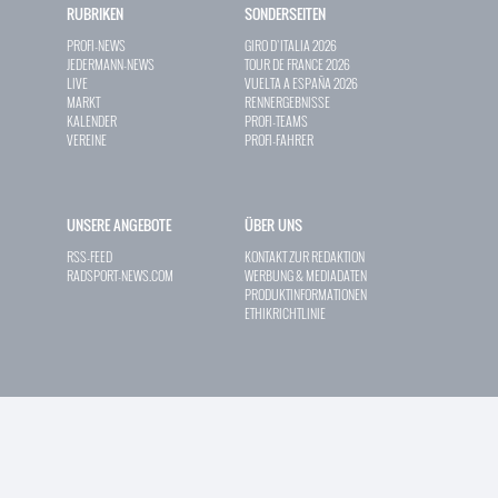
RUBRIKEN
SONDERSEITEN
PROFI-NEWS
GIRO D`ITALIA 2026
JEDERMANN-NEWS
TOUR DE FRANCE 2026
LIVE
VUELTA A ESPAÑA 2026
MARKT
RENNERGEBNISSE
KALENDER
PROFI-TEAMS
VEREINE
PROFI-FAHRER
UNSERE ANGEBOTE
ÜBER UNS
RSS-FEED
KONTAKT ZUR REDAKTION
RADSPORT-NEWS.COM
WERBUNG & MEDIADATEN
PRODUKTINFORMATIONEN
ETHIKRICHTLINIE