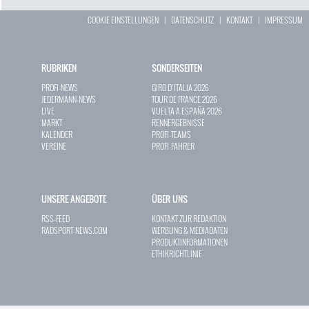
COOKIE EINSTELLUNGEN
|
DATENSCHUTZ
|
KONTAKT
|
IMPRESSUM
RUBRIKEN
SONDERSEITEN
PROFI-NEWS
GIRO D`ITALIA 2026
JEDERMANN-NEWS
TOUR DE FRANCE 2026
LIVE
VUELTA A ESPAÑA 2026
MARKT
RENNERGEBNISSE
KALENDER
PROFI-TEAMS
VEREINE
PROFI-FAHRER
UNSERE ANGEBOTE
ÜBER UNS
RSS-FEED
KONTAKT ZUR REDAKTION
RADSPORT-NEWS.COM
WERBUNG & MEDIADATEN
PRODUKTINFORMATIONEN
ETHIKRICHTLINIE