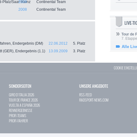
-Pfalz/Saar Mainz
2009
Continental Team
2008
Continental Team
LIVE-T
Tour de
7. Etappe
tfahren, Endergebnis (DM)
22.06.2012
5. Platz
Alle Liv
t (GER), Endergebnis (1.1)
13.09.2009
3. Platz
COOKIE EINSTEL
SONDERSEITEN
UNSERE ANGEBOTE
GIRO D`ITALIA 2026
RSS-FEED
TOUR DE FRANCE 2026
RADSPORT-NEWS.COM
VUELTA A ESPAÑA 2026
RENNERGEBNISSE
PROFI-TEAMS
PROFI-FAHRER