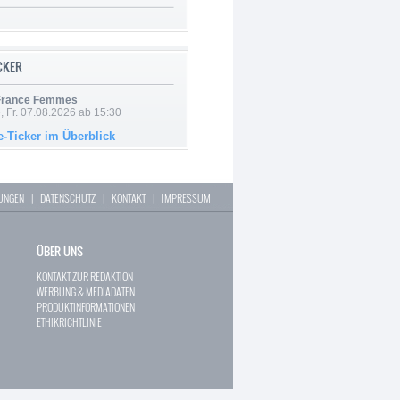
ICKER
 France Femmes
, Fr. 07.08.2026 ab 15:30
e-Ticker im Überblick
LUNGEN
|
DATENSCHUTZ
|
KONTAKT
|
IMPRESSUM
ÜBER UNS
KONTAKT ZUR REDAKTION
WERBUNG & MEDIADATEN
PRODUKTINFORMATIONEN
ETHIKRICHTLINIE