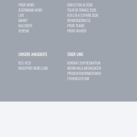
PROFI-NEWS
GIRO D`ITALIA 2026
JEDERMANN-NEWS
TOUR DE FRANCE 2026
LIVE
VUELTA A ESPAÑA 2026
MARKT
RENNERGEBNISSE
KALENDER
PROFI-TEAMS
VEREINE
PROFI-FAHRER
UNSERE ANGEBOTE
ÜBER UNS
RSS-FEED
KONTAKT ZUR REDAKTION
RADSPORT-NEWS.COM
WERBUNG & MEDIADATEN
PRODUKTINFORMATIONEN
ETHIKRICHTLINIE