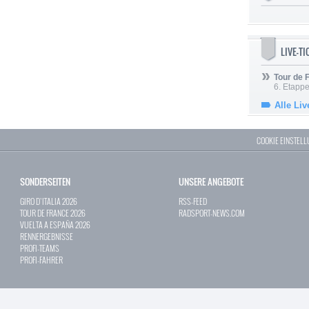
LIVE-T
Tour de
6. Etapp
Alle Liv
COOKIE EINSTEL
SONDERSEITEN
UNSERE ANGEBOTE
GIRO D`ITALIA 2026
RSS-FEED
TOUR DE FRANCE 2026
RADSPORT-NEWS.COM
VUELTA A ESPAÑA 2026
RENNERGEBNISSE
PROFI-TEAMS
PROFI-FAHRER