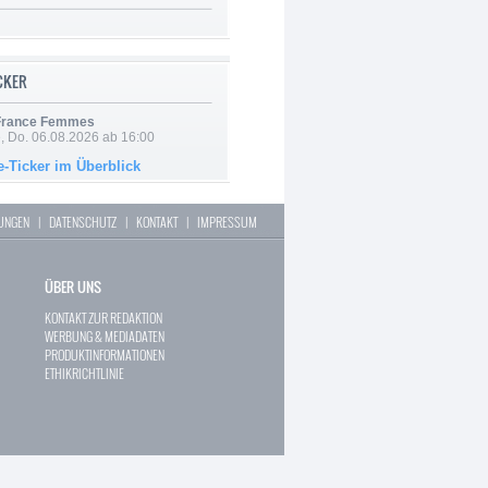
ICKER
 France Femmes
e, Do. 06.08.2026 ab 16:00
e-Ticker im Überblick
LUNGEN
|
DATENSCHUTZ
|
KONTAKT
|
IMPRESSUM
ÜBER UNS
KONTAKT ZUR REDAKTION
WERBUNG & MEDIADATEN
PRODUKTINFORMATIONEN
ETHIKRICHTLINIE