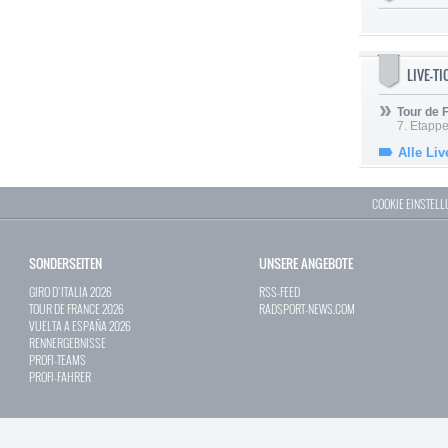
LIVE-T
Tour de
7. Etappe
Alle Liv
COOKIE EINSTEL
SONDERSEITEN
UNSERE ANGEBOTE
GIRO D`ITALIA 2026
RSS-FEED
TOUR DE FRANCE 2026
RADSPORT-NEWS.COM
VUELTA A ESPAÑA 2026
RENNERGEBNISSE
PROFI-TEAMS
PROFI-FAHRER