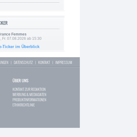
ICKER
 France Femmes
, Fr. 07.08.2026 ab 15:30
e-Ticker im Überblick
LUNGEN
|
DATENSCHUTZ
|
KONTAKT
|
IMPRESSUM
ÜBER UNS
KONTAKT ZUR REDAKTION
WERBUNG & MEDIADATEN
PRODUKTINFORMATIONEN
ETHIKRICHTLINIE