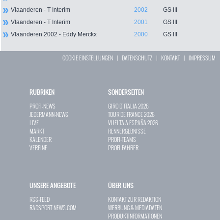
Vlaanderen - T Interim
2002
GS III
Vlaanderen - T Interim
2001
GS III
Vlaanderen 2002 - Eddy Merckx
2000
GS III
COOKIE EINSTELLUNGEN
|
DATENSCHUTZ
|
KONTAKT
|
IMPRESSUM
RUBRIKEN
SONDERSEITEN
PROFI-NEWS
GIRO D`ITALIA 2026
JEDERMANN-NEWS
TOUR DE FRANCE 2026
LIVE
VUELTA A ESPAÑA 2026
MARKT
RENNERGEBNISSE
KALENDER
PROFI-TEAMS
VEREINE
PROFI-FAHRER
UNSERE ANGEBOTE
ÜBER UNS
RSS-FEED
KONTAKT ZUR REDAKTION
RADSPORT-NEWS.COM
WERBUNG & MEDIADATEN
PRODUKTINFORMATIONEN