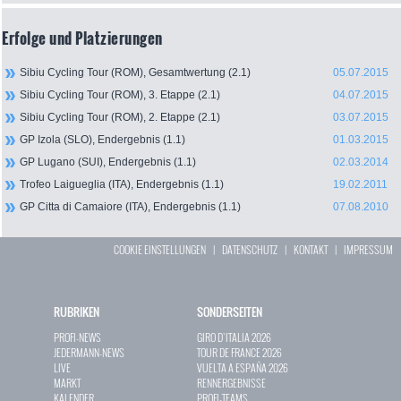
Erfolge und Platzierungen
Sibiu Cycling Tour (ROM), Gesamtwertung (2.1)
05.07.2015
Sibiu Cycling Tour (ROM), 3. Etappe (2.1)
04.07.2015
Sibiu Cycling Tour (ROM), 2. Etappe (2.1)
03.07.2015
GP Izola (SLO), Endergebnis (1.1)
01.03.2015
GP Lugano (SUI), Endergebnis (1.1)
02.03.2014
Trofeo Laigueglia (ITA), Endergebnis (1.1)
19.02.2011
GP Citta di Camaiore (ITA), Endergebnis (1.1)
07.08.2010
COOKIE EINSTELLUNGEN
|
DATENSCHUTZ
|
KONTAKT
|
IMPRESSUM
RUBRIKEN
SONDERSEITEN
PROFI-NEWS
GIRO D`ITALIA 2026
JEDERMANN-NEWS
TOUR DE FRANCE 2026
LIVE
VUELTA A ESPAÑA 2026
MARKT
RENNERGEBNISSE
KALENDER
PROFI-TEAMS