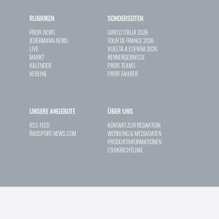
RUBRIKEN
SONDERSEITEN
PROFI-NEWS
GIRO D`ITALIA 2026
JEDERMANN-NEWS
TOUR DE FRANCE 2026
LIVE
VUELTA A ESPAÑA 2026
MARKT
RENNERGEBNISSE
KALENDER
PROFI-TEAMS
VEREINE
PROFI-FAHRER
UNSERE ANGEBOTE
ÜBER UNS
RSS-FEED
KONTAKT ZUR REDAKTION
RADSPORT-NEWS.COM
WERBUNG & MEDIADATEN
PRODUKTINFORMATIONEN
ETHIKRICHTLINIE