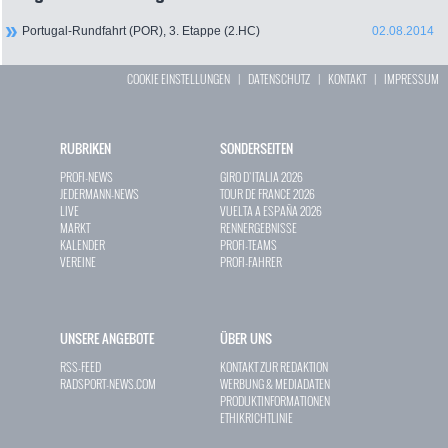
Portugal-Rundfahrt (POR), 3. Etappe (2.HC)
02.08.2014
COOKIE EINSTELLUNGEN
|
DATENSCHUTZ
|
KONTAKT
|
IMPRESSUM
RUBRIKEN
SONDERSEITEN
PROFI-NEWS
GIRO D`ITALIA 2026
JEDERMANN-NEWS
TOUR DE FRANCE 2026
LIVE
VUELTA A ESPAÑA 2026
MARKT
RENNERGEBNISSE
KALENDER
PROFI-TEAMS
VEREINE
PROFI-FAHRER
UNSERE ANGEBOTE
ÜBER UNS
RSS-FEED
KONTAKT ZUR REDAKTION
RADSPORT-NEWS.COM
WERBUNG & MEDIADATEN
PRODUKTINFORMATIONEN
ETHIKRICHTLINIE