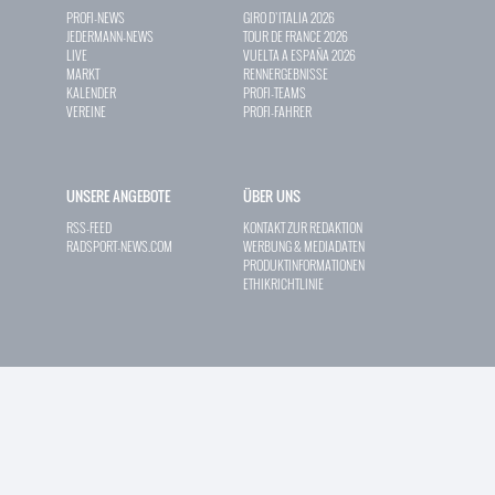
PROFI-NEWS
GIRO D`ITALIA 2026
JEDERMANN-NEWS
TOUR DE FRANCE 2026
LIVE
VUELTA A ESPAÑA 2026
MARKT
RENNERGEBNISSE
KALENDER
PROFI-TEAMS
VEREINE
PROFI-FAHRER
UNSERE ANGEBOTE
ÜBER UNS
RSS-FEED
KONTAKT ZUR REDAKTION
RADSPORT-NEWS.COM
WERBUNG & MEDIADATEN
PRODUKTINFORMATIONEN
ETHIKRICHTLINIE