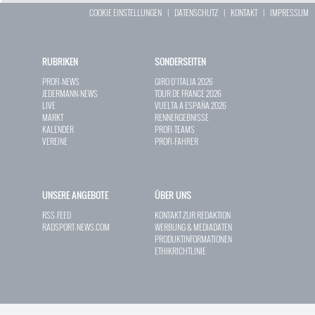
COOKIE EINSTELLUNGEN
|
DATENSCHUTZ
|
KONTAKT
|
IMPRESSUM
RUBRIKEN
SONDERSEITEN
PROFI-NEWS
GIRO D`ITALIA 2026
JEDERMANN-NEWS
TOUR DE FRANCE 2026
LIVE
VUELTA A ESPAÑA 2026
MARKT
RENNERGEBNISSE
KALENDER
PROFI-TEAMS
VEREINE
PROFI-FAHRER
UNSERE ANGEBOTE
ÜBER UNS
RSS-FEED
KONTAKT ZUR REDAKTION
RADSPORT-NEWS.COM
WERBUNG & MEDIADATEN
PRODUKTINFORMATIONEN
ETHIKRICHTLINIE